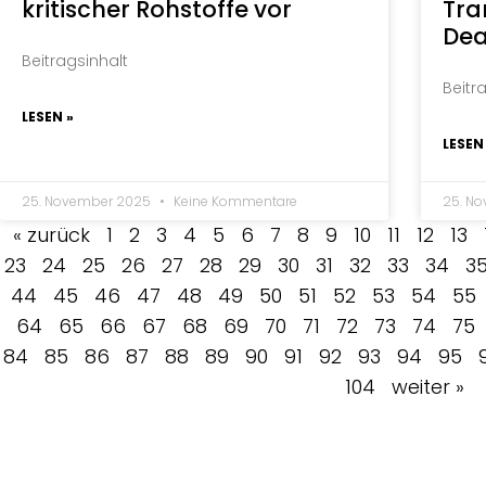
kritischer Rohstoffe vor
Tra
Dea
Beitragsinhalt
Beitr
LESEN »
LESEN
25. November 2025
Keine Kommentare
25. N
« zurück
1
2
3
4
5
6
7
8
9
10
11
12
13
23
24
25
26
27
28
29
30
31
32
33
34
3
44
45
46
47
48
49
50
51
52
53
54
55
64
65
66
67
68
69
70
71
72
73
74
75
84
85
86
87
88
89
90
91
92
93
94
95
104
weiter »