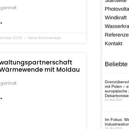
Startseite
agsinhalt
Photovolta
Windkraft
 »
Wasserkra
Referenze
ovember 2025
Keine Kommentare
Kontakt
waltungspartnerschaft
Beliebte
 Wärmewende mit Moldau
Grenzübersch
agsinhalt
mit Polen – ei
europäische
Dekarbonisie
 »
26. Mai 2026
Im Fokus: We
Industriestro
26. Mai 2026