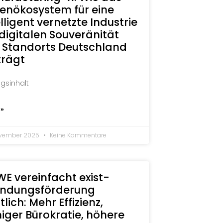
enökosystem für eine
elligent vernetzte Industrie
 digitalen Souveränität
 Standorts Deutschland
trägt
agsinhalt
 »
ovember 2025
Keine Kommentare
E vereinfacht exist-
ndungsförderung
lich: Mehr Effizienz,
iger Bürokratie, höhere