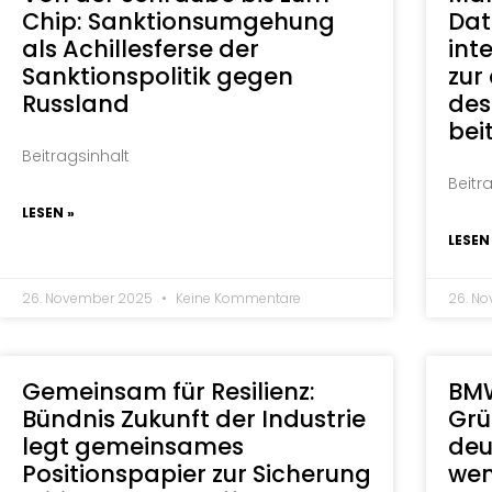
Chip: Sanktionsumgehung
Dat
als Achillesferse der
int
Sanktionspolitik gegen
zur
Russland
des
bei
Beitragsinhalt
Beitr
LESEN »
LESEN
26. November 2025
Keine Kommentare
26. N
Gemeinsam für Resilienz:
BMW
Bündnis Zukunft der Industrie
Grü
legt gemeinsames
deut
Positionspapier zur Sicherung
wen