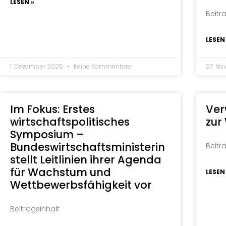
LESEN »
Beitr
LESEN
1. Dezember 2025
Keine Kommentare
27. N
Im Fokus: Erstes
Ver
wirtschaftspolitisches
zur
Symposium –
Bundeswirtschaftsministerin
Beitr
stellt Leitlinien ihrer Agenda
für Wachstum und
LESEN
Wettbewerbsfähigkeit vor
Beitragsinhalt