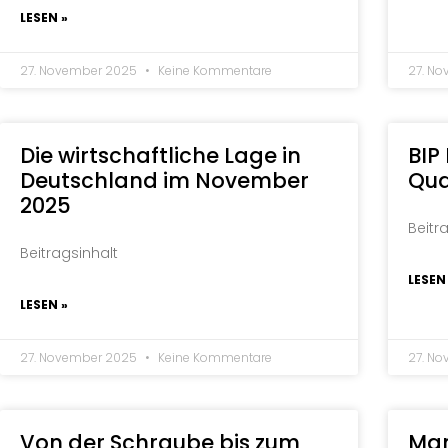
LESEN »
27. November 2025
Keine Kommentare
27. N
Die wirtschaftliche Lage in
BIP
Deutschland im November
Qua
2025
Beitr
Beitragsinhalt
LESEN
LESEN »
27. November 2025
Keine Kommentare
27. N
Von der Schraube bis zum
Man