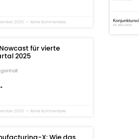
Konjunktursch
ovember 2025
Keine Kommentare
26. Mai 2026
 Nowcast für vierte
rtal 2025
agsinhalt
 »
ovember 2025
Keine Kommentare
ufacturing-X: Wie das