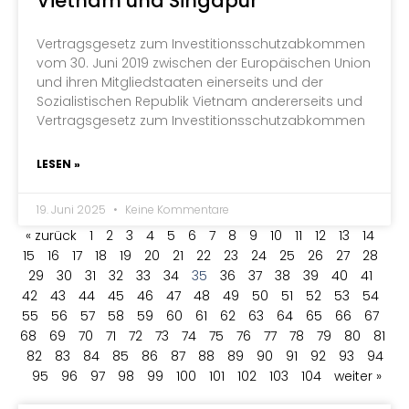
Vietnam und Singapur
Vertragsgesetz zum Investitionsschutzabkommen
vom 30. Juni 2019 zwischen der Europäischen Union
und ihren Mitgliedstaaten einerseits und der
Sozialistischen Republik Vietnam andererseits und
Vertragsgesetz zum Investitionsschutzabkommen
LESEN »
19. Juni 2025
Keine Kommentare
« zurück
1
2
3
4
5
6
7
8
9
10
11
12
13
14
15
16
17
18
19
20
21
22
23
24
25
26
27
28
29
30
31
32
33
34
35
36
37
38
39
40
41
42
43
44
45
46
47
48
49
50
51
52
53
54
55
56
57
58
59
60
61
62
63
64
65
66
67
68
69
70
71
72
73
74
75
76
77
78
79
80
81
82
83
84
85
86
87
88
89
90
91
92
93
94
95
96
97
98
99
100
101
102
103
104
weiter »