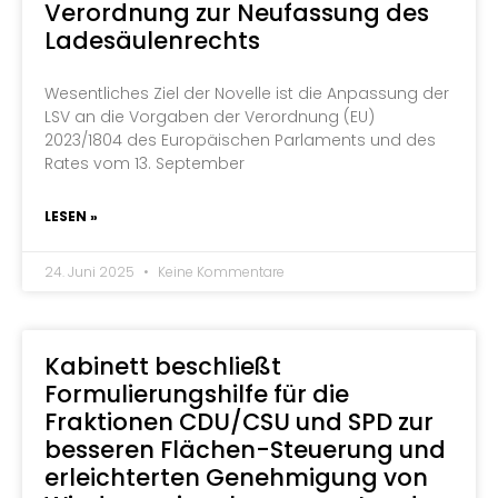
Verordnung zur Neufassung des
Ladesäulenrechts
Wesentliches Ziel der Novelle ist die Anpassung der
LSV an die Vorgaben der Verordnung (EU)
2023/1804 des Europäischen Parlaments und des
Rates vom 13. September
LESEN »
24. Juni 2025
Keine Kommentare
Kabinett beschließt
Formulierungshilfe für die
Fraktionen CDU/CSU und SPD zur
besseren Flächen-Steuerung und
erleichterten Genehmigung von