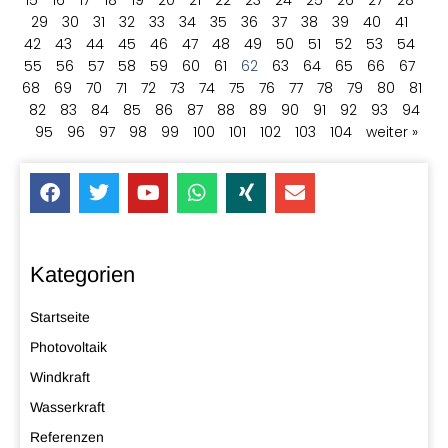
29
30
31
32
33
34
35
36
37
38
39
40
41
42
43
44
45
46
47
48
49
50
51
52
53
54
55
56
57
58
59
60
61
62
63
64
65
66
67
68
69
70
71
72
73
74
75
76
77
78
79
80
81
82
83
84
85
86
87
88
89
90
91
92
93
94
95
96
97
98
99
100
101
102
103
104
weiter »
Kategorien
Startseite
Photovoltaik
Windkraft
Wasserkraft
Referenzen