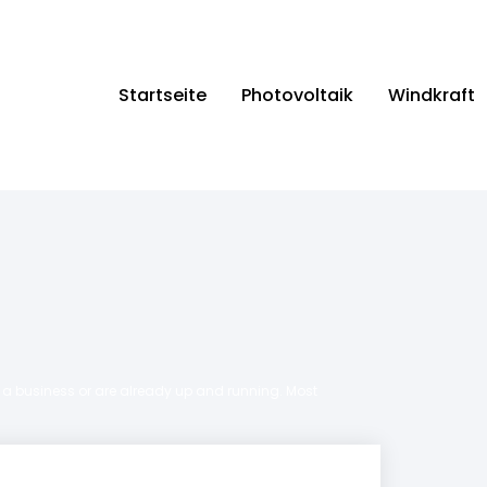
Startseite
Photovoltaik
Windkraft
ng a business or are already up and running. Most