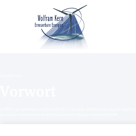
Allgemein
Vorwort
A VPN is an essential component of IT security, whether you’re just starti
business interactions and transactions happen online and VPN