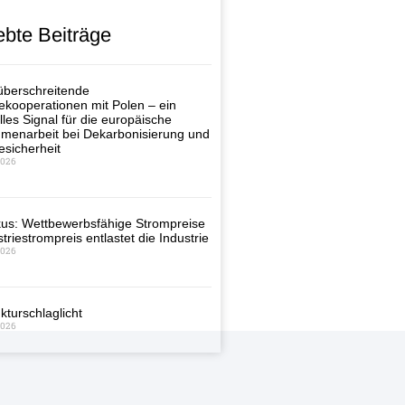
ebte Beiträge
berschreitende
ekooperationen mit Polen – ein
lles Signal für die europäische
enarbeit bei Dekarbonisierung und
esicherheit
2026
us: Wettbewerbsfähige Strompreise
triestrompreis entlastet die Industrie
2026
kturschlaglicht
2026