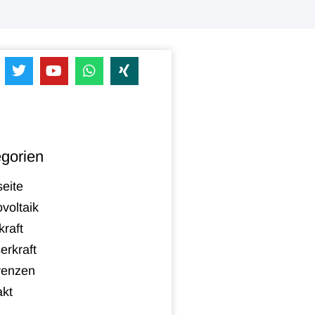
gorien
seite
voltaik
raft
erkraft
renzen
akt