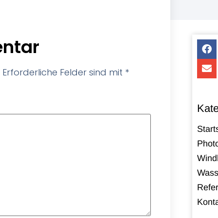
ntar
Erforderliche Felder sind mit
*
Kate
Start
Photo
Windk
Wass
Refe
Kont