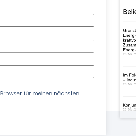
Beli
Grenzü
Energi
kraftvo
Zusamm
Energi
26. Mai 
Im Fok
– Indus
26. Mai 
 Browser für meinen nächsten
Konjun
26. Mai 