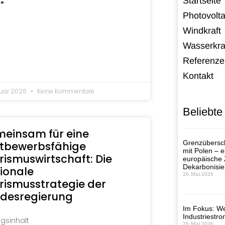
Startseite
 »
Photovolta
Windkraft
Wasserkra
Referenze
Kontakt
ruar 2026
Keine Kommentare
Beliebte
einsam für eine
Grenzübersch
tbewerbsfähige
mit Polen – ei
rismuswirtschaft: Die
europäische
Dekarbonisie
ionale
26. Mai 2026
rismusstrategie der
desregierung
Im Fokus: We
Industriestro
agsinhalt
26. Mai 2026