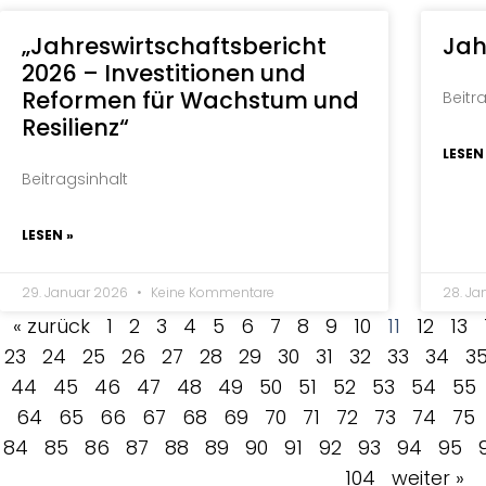
„Jahreswirtschaftsbericht
Jah
2026 – Investitionen und
Reformen für Wachstum und
Beitr
Resilienz“
LESEN
Beitragsinhalt
LESEN »
29. Januar 2026
Keine Kommentare
28. J
« zurück
1
2
3
4
5
6
7
8
9
10
11
12
13
23
24
25
26
27
28
29
30
31
32
33
34
3
44
45
46
47
48
49
50
51
52
53
54
55
64
65
66
67
68
69
70
71
72
73
74
75
84
85
86
87
88
89
90
91
92
93
94
95
104
weiter »