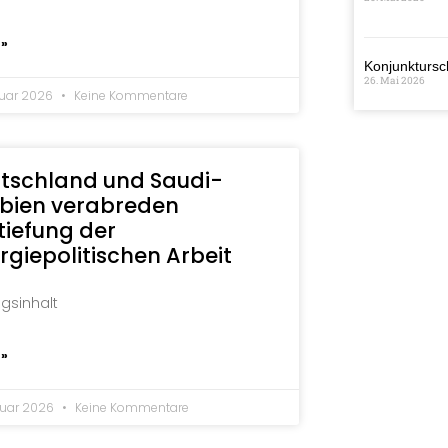
 »
Konjunktursch
26. Mai 2026
ruar 2026
Keine Kommentare
tschland und Saudi-
bien verabreden
tiefung der
rgiepolitischen Arbeit
agsinhalt
 »
ruar 2026
Keine Kommentare