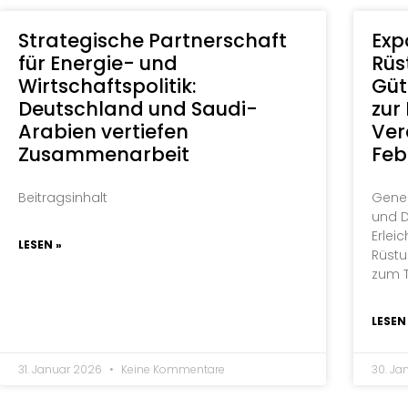
Strategische Partnerschaft
Exp
für Energie- und
Rüs
Wirtschaftspolitik:
Güt
Deutschland und Saudi-
zur
Arabien vertiefen
Ver
Zusammenarbeit
Feb
Beitragsinhalt
Gene
und D
Erlei
LESEN »
Rüst
zum 
LESEN
31. Januar 2026
Keine Kommentare
30. J