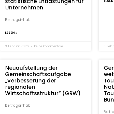
statistische Entlastungen für
LESEN
Unternehmen
Beitragsinhalt
LESEN »
3. Februar 2026
Keine Kommentare
3. Feb
Neuaufstellung der
Gem
Gemeinschaftsaufgabe
wet
„Verbesserung der
Tou
regionalen
Nat
Wirtschaftsstruktur“ (GRW)
Tou
Bun
Beitragsinhalt
Beitr