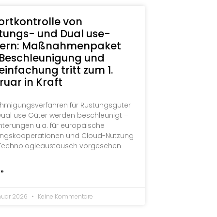
ortkontrolle von
tungs- und Dual use-
ern: Maßnahmenpaket
 Beschleunigung und
einfachung tritt zum 1.
ruar in Kraft
hmigungsverfahren für Rüstungsgüter
ual use Güter werden beschleunigt –
chterungen u.a. für europäische
ungskooperationen und Cloud-Nutzung
Technologieaustausch vorgesehen
 »
anuar 2026
Keine Kommentare