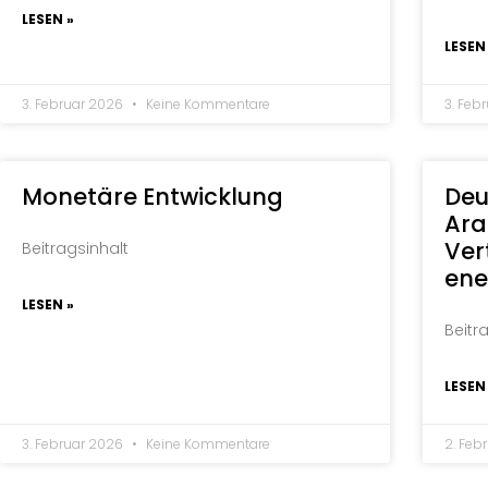
LESEN »
LESEN
3. Februar 2026
Keine Kommentare
3. Feb
Monetäre Entwicklung
Deu
Ara
Ver
Beitragsinhalt
ene
LESEN »
Beitr
LESEN
3. Februar 2026
Keine Kommentare
2. Feb