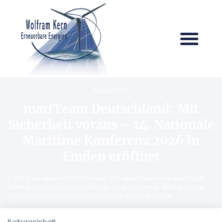
Allgemein
mariTeam Deutschland: Mit
Sicherheit voraus – 14. Nationale
Maritime Konferenz 2026 in
Emden eröffnet
A VPN is an essential component of IT security, whether you’re just
starting a business or are already up and running. Most business
interactions and transactions happen online and VPN
Beitragsinhalt