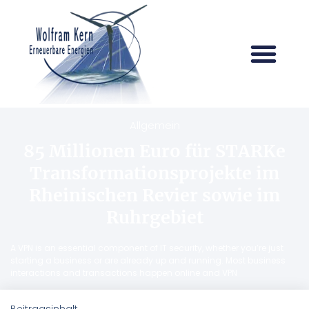
Allgemein
85 Millionen Euro für STARKe
Transformationsprojekte im
Rheinischen Revier sowie im
Ruhrgebiet
A VPN is an essential component of IT security, whether you’re just
starting a business or are already up and running. Most business
interactions and transactions happen online and VPN
Beitragsinhalt