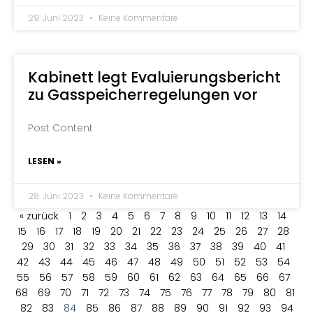
29. Juni 2023
Keine Kommentare
Kabinett legt Evaluierungsbericht
zu Gasspeicherregelungen vor
Post Content
LESEN »
28. Juni 2023
Keine Kommentare
« zurück
1
2
3
4
5
6
7
8
9
10
11
12
13
14
15
16
17
18
19
20
21
22
23
24
25
26
27
28
29
30
31
32
33
34
35
36
37
38
39
40
41
42
43
44
45
46
47
48
49
50
51
52
53
54
55
56
57
58
59
60
61
62
63
64
65
66
67
68
69
70
71
72
73
74
75
76
77
78
79
80
81
82
83
84
85
86
87
88
89
90
91
92
93
94