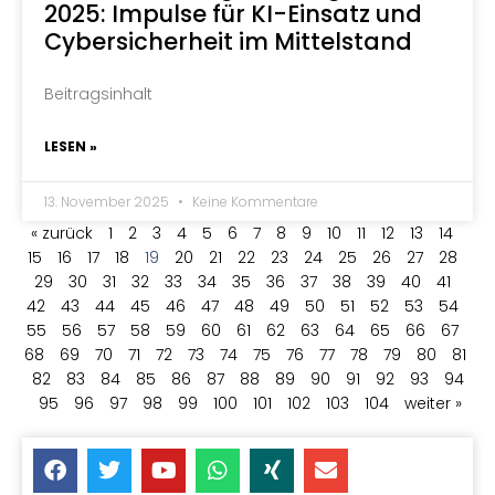
2025: Impulse für KI-Einsatz und
Cybersicherheit im Mittelstand
Beitragsinhalt
LESEN »
13. November 2025
Keine Kommentare
« zurück
1
2
3
4
5
6
7
8
9
10
11
12
13
14
15
16
17
18
19
20
21
22
23
24
25
26
27
28
29
30
31
32
33
34
35
36
37
38
39
40
41
42
43
44
45
46
47
48
49
50
51
52
53
54
55
56
57
58
59
60
61
62
63
64
65
66
67
68
69
70
71
72
73
74
75
76
77
78
79
80
81
82
83
84
85
86
87
88
89
90
91
92
93
94
95
96
97
98
99
100
101
102
103
104
weiter »