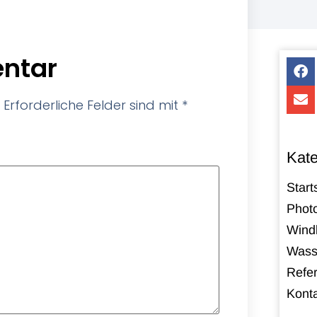
ntar
Erforderliche Felder sind mit
*
Kate
Start
Photo
Windk
Wass
Refe
Kont