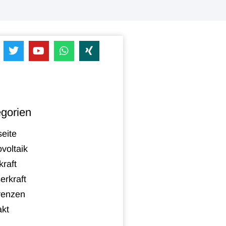
gorien
seite
voltaik
raft
erkraft
renzen
akt