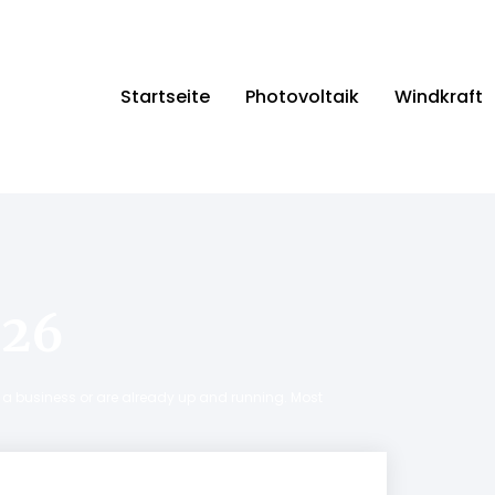
Startseite
Photovoltaik
Windkraft
026
ng a business or are already up and running. Most