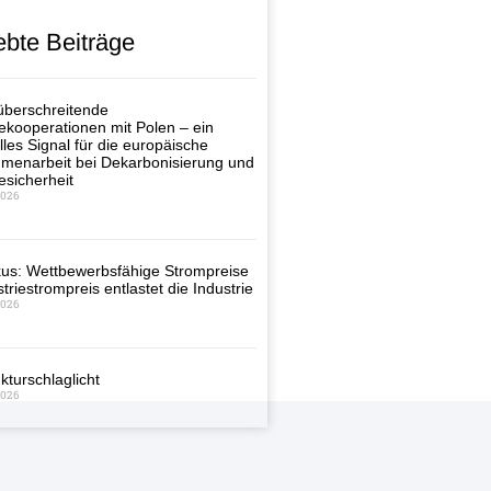
ebte Beiträge
berschreitende
ekooperationen mit Polen – ein
lles Signal für die europäische
enarbeit bei Dekarbonisierung und
esicherheit
2026
us: Wettbewerbsfähige Strompreise
triestrompreis entlastet die Industrie
2026
kturschlaglicht
2026