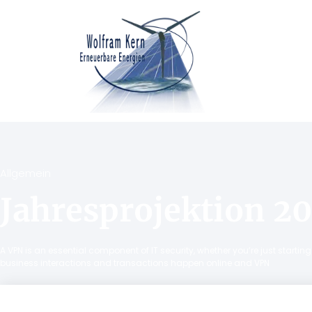
Allgemein
Jahresprojektion 2
A VPN is an essential component of IT security, whether you’re just starti
business interactions and transactions happen online and VPN