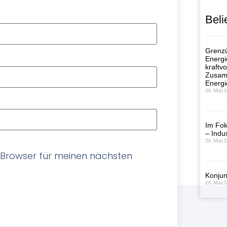
Beli
Grenzü
Energi
kraftvo
Zusamm
Energi
26. Mai 
Im Fok
– Indus
26. Mai 
 Browser für meinen nächsten
Konjun
26. Mai 