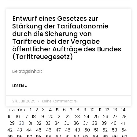
Entwurf eines Gesetzes zur
Stärkung der Tarifautonomie
durch die Sicherung von
Tariftreue bei der Vergabe
öffentlicher Aufträge des Bundes
(Tariftreuegesetz)
Beitragsinhalt
LESEN »
24. Juli 2025
Keine Kommentare
« zurück
1
2
3
4
5
6
7
8
9
10
11
12
13
14
15
16
17
18
19
20
21
22
23
24
25
26
27
28
29
30
31
32
33
34
35
36
37
38
39
40
41
42
43
44
45
46
47
48
49
50
51
52
53
54
55
56
57
58
59
60
61
62
63
64
65
66
67