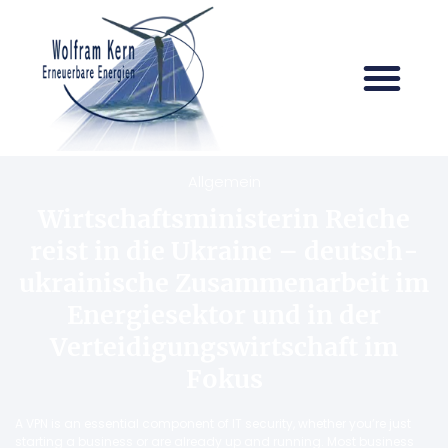
Allgemein
Wirtschaftsministerin Reiche
reist in die Ukraine – deutsch-
ukrainische Zusammenarbeit im
Energiesektor und in der
Verteidigungswirtschaft im
Fokus
A VPN is an essential component of IT security, whether you’re just
starting a business or are already up and running. Most business