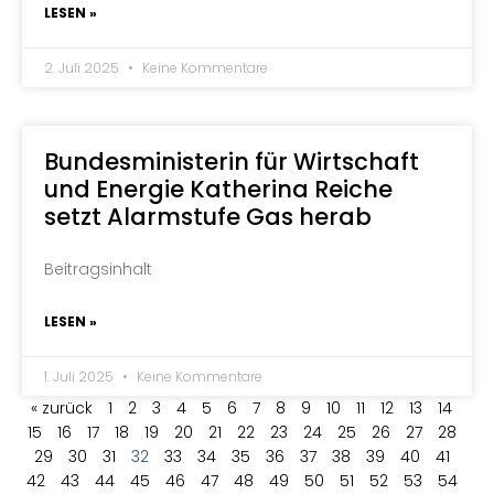
LESEN »
2. Juli 2025
Keine Kommentare
Bundesministerin für Wirtschaft
und Energie Katherina Reiche
setzt Alarmstufe Gas herab
Beitragsinhalt
LESEN »
1. Juli 2025
Keine Kommentare
« zurück
1
2
3
4
5
6
7
8
9
10
11
12
13
14
15
16
17
18
19
20
21
22
23
24
25
26
27
28
29
30
31
32
33
34
35
36
37
38
39
40
41
42
43
44
45
46
47
48
49
50
51
52
53
54