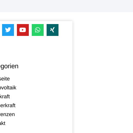
gorien
seite
voltaik
raft
erkraft
renzen
akt