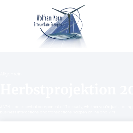
Allgemein
Herbstprojektion 2
A VPN is an essential component of IT security, whether you’re just starti
business interactions and transactions happen online and VPN