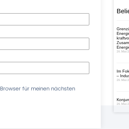
Beli
Grenzü
Energi
kraftvo
Zusamm
Energi
26. Mai 
Im Fok
– Indus
26. Mai 
 Browser für meinen nächsten
Konjun
26. Mai 