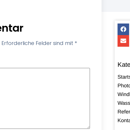
ntar
Erforderliche Felder sind mit
*
Kate
Start
Photo
Windk
Wass
Refe
Kont