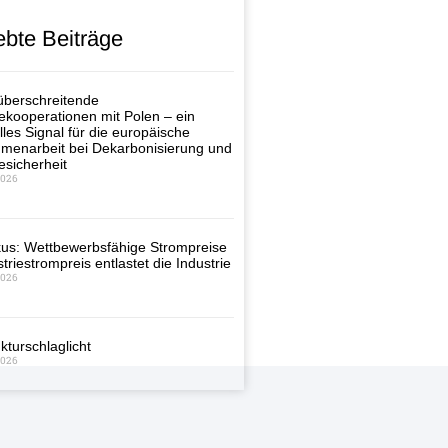
ebte Beiträge
berschreitende
ekooperationen mit Polen – ein
lles Signal für die europäische
enarbeit bei Dekarbonisierung und
esicherheit
2026
us: Wettbewerbsfähige Strompreise
triestrompreis entlastet die Industrie
2026
kturschlaglicht
2026