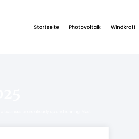
Startseite
Photovoltaik
Windkraft
025
ng a business or are already up and running. Most