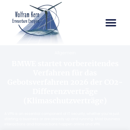
Allgemein
BMWE startet vorbereitendes
Verfahren für das
Gebotsverfahren 2026 der CO2-
Differenzverträge
(Klimaschutzverträge)
A VPN is an essential component of IT security, whether you’re just
starting a business or are already up and running. Most business
interactions and transactions happen online and VPN