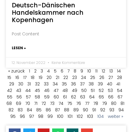
Deutsch-Dänischen
Handelskammer nach
Kopenhagen
Post Content
LESEN »
12. November 2022
Keine Kommentare
« zurück
1
2
3
4
5
6
7
8
9
10
11
12
13
14
15
16
17
18
19
20
21
22
23
24
25
26
27
28
29
30
31
32
33
34
35
36
37
38
39
40
41
42
43
44
45
46
47
48
49
50
51
52
53
54
55
56
57
58
59
60
61
62
63
64
65
66
67
68
69
70
71
72
73
74
75
76
77
78
79
80
81
82
83
84
85
86
87
88
89
90
91
92
93
94
95
96
97
98
99
100
101
102
103
104
weiter »