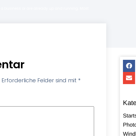
ng a business or are already up and running. Most
ntar
Erforderliche Felder sind mit
*
Kate
Start
Photo
Windk