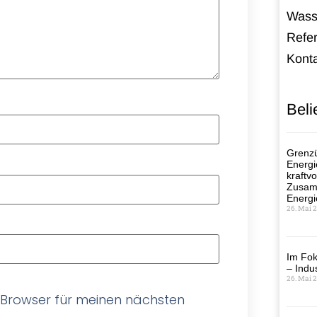
Wass
Refe
Kont
Beli
Grenzü
Energi
kraftvo
Zusamm
Energi
26. Mai 
Im Fok
– Indus
26. Mai 
 Browser für meinen nächsten