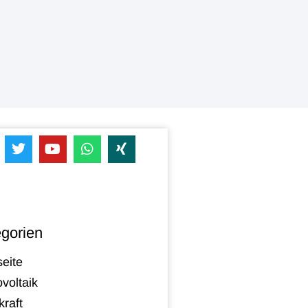
gorien
seite
voltaik
raft