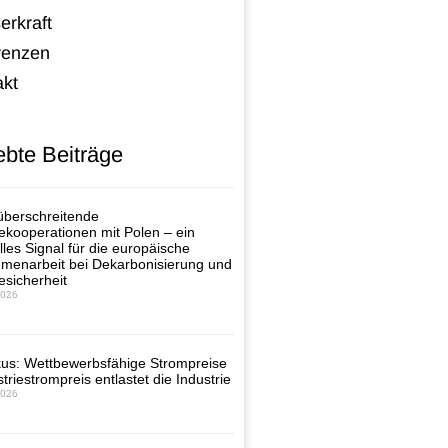
erkraft
renzen
akt
ebte Beiträge
berschreitende
ekooperationen mit Polen – ein
lles Signal für die europäische
enarbeit bei Dekarbonisierung und
esicherheit
2026
us: Wettbewerbsfähige Strompreise
triestrompreis entlastet die Industrie
2026