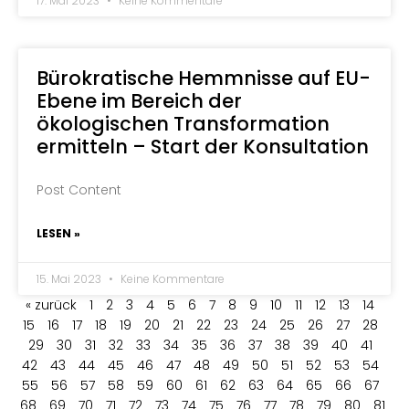
17. Mai 2023
Keine Kommentare
Bürokratische Hemmnisse auf EU-
Ebene im Bereich der
ökologischen Transformation
ermitteln – Start der Konsultation
Post Content
LESEN »
15. Mai 2023
Keine Kommentare
« zurück
1
2
3
4
5
6
7
8
9
10
11
12
13
14
15
16
17
18
19
20
21
22
23
24
25
26
27
28
29
30
31
32
33
34
35
36
37
38
39
40
41
42
43
44
45
46
47
48
49
50
51
52
53
54
55
56
57
58
59
60
61
62
63
64
65
66
67
68
69
70
71
72
73
74
75
76
77
78
79
80
81