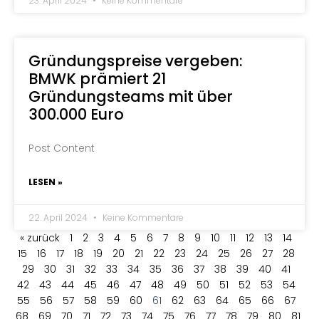
23. April 2024
Keine Kommentare
Gründungspreise vergeben:
BMWK prämiert 21
Gründungsteams mit über
300.000 Euro
Post Content
LESEN »
22. April 2024
Keine Kommentare
« zurück
1
2
3
4
5
6
7
8
9
10
11
12
13
14
15
16
17
18
19
20
21
22
23
24
25
26
27
28
29
30
31
32
33
34
35
36
37
38
39
40
41
42
43
44
45
46
47
48
49
50
51
52
53
54
55
56
57
58
59
60
61
62
63
64
65
66
67
68
69
70
71
72
73
74
75
76
77
78
79
80
81