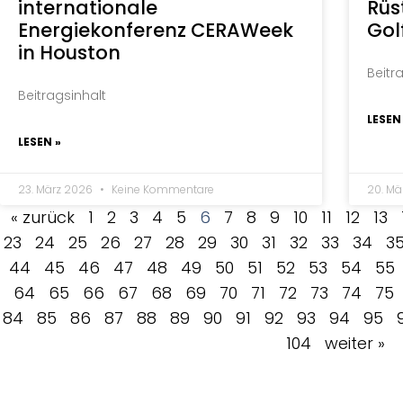
internationale
Rüs
Energiekonferenz CERAWeek
Gol
in Houston
Beitr
Beitragsinhalt
LESEN
LESEN »
23. März 2026
Keine Kommentare
20. M
« zurück
1
2
3
4
5
6
7
8
9
10
11
12
13
23
24
25
26
27
28
29
30
31
32
33
34
3
44
45
46
47
48
49
50
51
52
53
54
55
64
65
66
67
68
69
70
71
72
73
74
75
84
85
86
87
88
89
90
91
92
93
94
95
104
weiter »