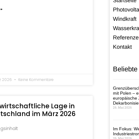
Startseite
 »
Photovolta
Windkraft
Wasserkra
Referenze
Kontakt
Beliebte
rz 2026
Keine Kommentare
Grenzübersch
mit Polen – ei
europäische
Dekarbonisie
 wirtschaftliche Lage in
26. Mai 2026
tschland im März 2026
agsinhalt
Im Fokus: We
Industriestro
26. Mai 2026