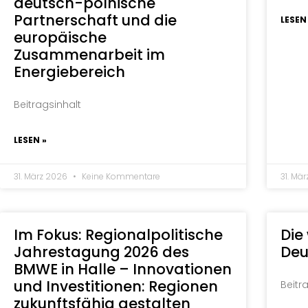
deutsch-polnische
Partnerschaft und die
LESEN
europäische
Zusammenarbeit im
Energiebereich
Beitragsinhalt
LESEN »
31. März 2026
Keine Kommentare
31. Mä
Im Fokus: Regionalpolitische
Die
Jahrestagung 2026 des
Deu
BMWE in Halle – Innovationen
und Investitionen: Regionen
Beitr
zukunftsfähig gestalten