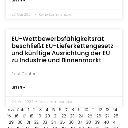
LESEN »
27. Mai 2024
Keine Kommentare
EU-Wettbewerbsfähigkeitsrat
beschließt EU-Lieferkettengesetz
und künftige Ausrichtung der EU
zu Industrie und Binnenmarkt
Post Content
LESEN »
24. Mai 2024
Keine Kommentare
« zurück
1
2
3
4
5
6
7
8
9
10
11
12
13
14
15
16
17
18
19
20
21
22
23
24
25
26
27
28
29
30
31
32
33
34
35
36
37
38
39
40
41