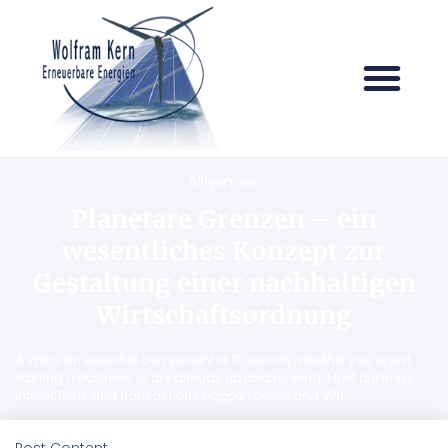
Allgemein
Planetare Grenzen – ein
wesentliches Konzept zur
Gestaltung einer nachhaltigen
Wirtschaftsordnung
A VPN is an essential component of IT security, whether you’re just
starting a business or are already up and running. Most business
interactions and transactions happen online and VPN
Post Content