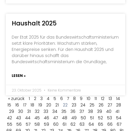
Haushalt 2025
Der Etat 2025 für das Bundeswirtschaftsministerium
setzt klare Prioritäten: Wachstum stärken,
Energiepreise senken. Für den Haushalt 2025 und
darüber hinaus schafft das
Bundeswirtschaftsministerium die Grundlage,
LESEN »
23. Oktober 2025
Keine Kommentare
« zurück
1
2
3
4
5
6
7
8
9
10
11
12
13
14
15
16
17
18
19
20
21
22
23
24
25
26
27
28
29
30
31
32
33
34
35
36
37
38
39
40
41
42
43
44
45
46
47
48
49
50
51
52
53
54
55
56
57
58
59
60
61
62
63
64
65
66
67
68
69
70
71
72
73
74
75
76
77
78
79
80
81