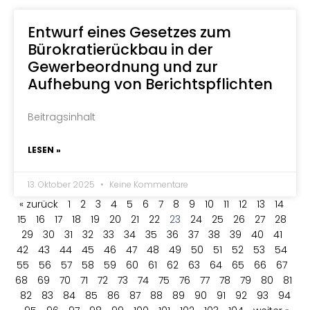
Entwurf eines Gesetzes zum
Bürokratierückbau in der
Gewerbeordnung und zur
Aufhebung von Berichtspflichten
Beitragsinhalt
LESEN »
13. Oktober 2025
Keine Kommentare
« zurück
1
2
3
4
5
6
7
8
9
10
11
12
13
14
15
16
17
18
19
20
21
22
23
24
25
26
27
28
29
30
31
32
33
34
35
36
37
38
39
40
41
42
43
44
45
46
47
48
49
50
51
52
53
54
55
56
57
58
59
60
61
62
63
64
65
66
67
68
69
70
71
72
73
74
75
76
77
78
79
80
81
82
83
84
85
86
87
88
89
90
91
92
93
94