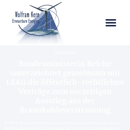
Allgemein
Bundesministerin Reiche
unterzeichnet gemeinsam mit
LEAG die öffentlich-rechtlichen
Verträge zum vorzeitigen
Ausstieg aus der
Braunkohleverstromung
A VPN is an essential component of IT security, whether you’re just
starting a business or are already up and running. Most business