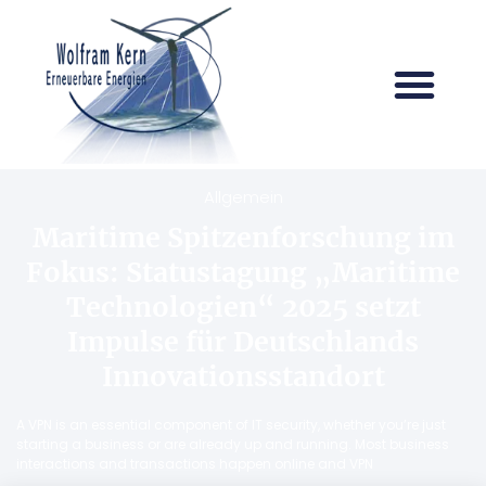
Allgemein
Maritime Spitzenforschung im
Fokus: Statustagung „Maritime
Technologien“ 2025 setzt
Impulse für Deutschlands
Innovationsstandort
A VPN is an essential component of IT security, whether you’re just
starting a business or are already up and running. Most business
interactions and transactions happen online and VPN