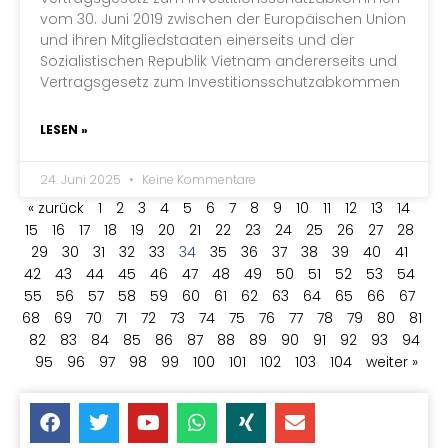
vom 30. Juni 2019 zwischen der Europäischen Union
und ihren Mitgliedstaaten einerseits und der
Sozialistischen Republik Vietnam andererseits und
Vertragsgesetz zum Investitionsschutzabkommen
LESEN »
24. Juni 2025
Keine Kommentare
« zurück
1
2
3
4
5
6
7
8
9
10
11
12
13
14
15
16
17
18
19
20
21
22
23
24
25
26
27
28
29
30
31
32
33
34
35
36
37
38
39
40
41
42
43
44
45
46
47
48
49
50
51
52
53
54
55
56
57
58
59
60
61
62
63
64
65
66
67
68
69
70
71
72
73
74
75
76
77
78
79
80
81
82
83
84
85
86
87
88
89
90
91
92
93
94
95
96
97
98
99
100
101
102
103
104
weiter »