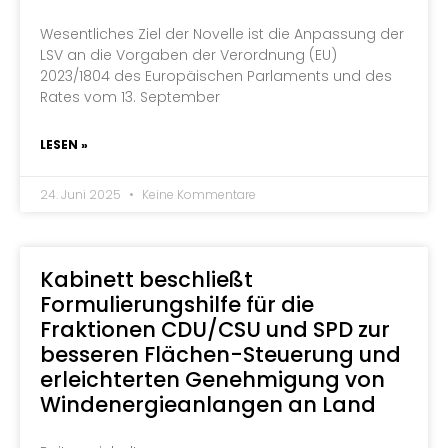
Wesentliches Ziel der Novelle ist die Anpassung der
LSV an die Vorgaben der Verordnung (EU)
2023/1804 des Europäischen Parlaments und des
Rates vom 13. September
LESEN »
24. Juni 2025
Keine Kommentare
Kabinett beschließt
Formulierungshilfe für die
Fraktionen CDU/CSU und SPD zur
besseren Flächen-Steuerung und
erleichterten Genehmigung von
Windenergieanlangen an Land