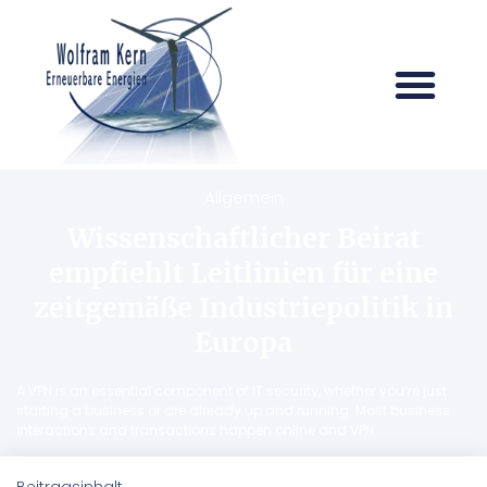
Allgemein
Wissenschaftlicher Beirat
empfiehlt Leitlinien für eine
zeitgemäße Industriepolitik in
Europa
A VPN is an essential component of IT security, whether you’re just
starting a business or are already up and running. Most business
interactions and transactions happen online and VPN
Beitragsinhalt