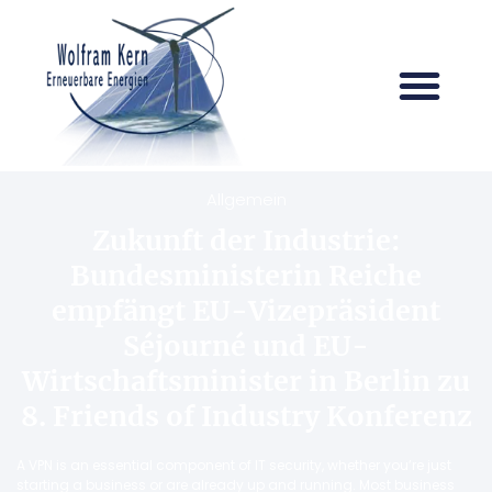
Allgemein
Zukunft der Industrie:
Bundesministerin Reiche
empfängt EU-Vizepräsident
Séjourné und EU-
Wirtschaftsminister in Berlin zu
8. Friends of Industry Konferenz
A VPN is an essential component of IT security, whether you’re just
starting a business or are already up and running. Most business