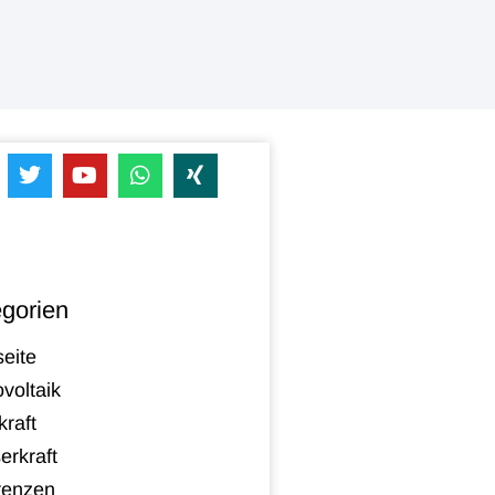
gorien
seite
voltaik
raft
erkraft
renzen