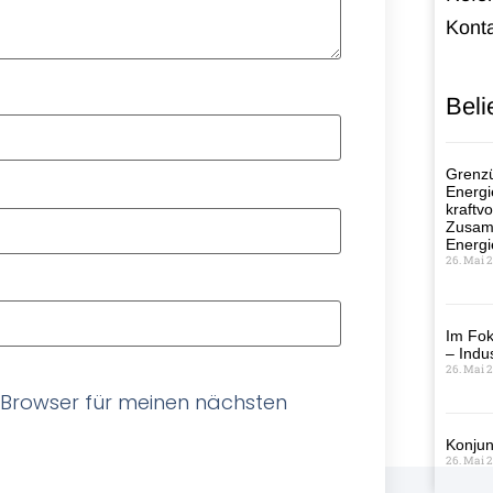
Kont
Beli
Grenzü
Energi
kraftvo
Zusamm
Energi
26. Mai 
Im Fok
– Indus
26. Mai 
 Browser für meinen nächsten
Konjun
26. Mai 