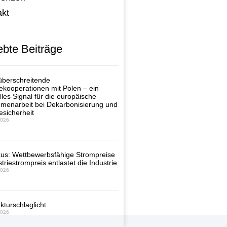
akt
ebte Beiträge
berschreitende
ekooperationen mit Polen – ein
lles Signal für die europäische
enarbeit bei Dekarbonisierung und
esicherheit
2026
us: Wettbewerbsfähige Strompreise
triestrompreis entlastet die Industrie
2026
kturschlaglicht
2026