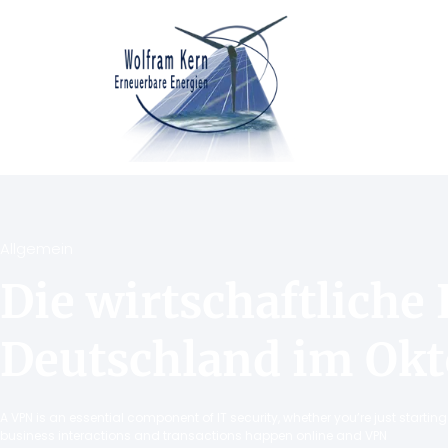
Allgemein
Die wirtschaftliche 
Deutschland im Okt
A VPN is an essential component of IT security, whether you’re just starti
business interactions and transactions happen online and VPN