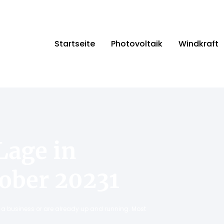
Startseite
Photovoltaik
Windkraft
Lage in
ober 20231
ng a business or are already up and running. Most