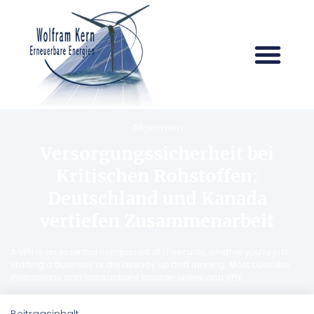
Allgemein
Versorgungssicherheit bei
Kritischen Rohstoffen:
Deutschland und Kanada
vertiefen Zusammenarbeit
A VPN is an essential component of IT security, whether you’re just
starting a business or are already up and running. Most business
interactions and transactions happen online and VPN
Beitragsinhalt