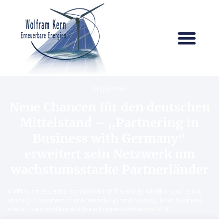
Allgemein
Neue Chancen für den deutschen
Mittelstand – „Partnering in
Business with Germany“
erweitert sein Netzwerk um
wachstumsstarke Partnerländer
A VPN is an essential component of IT security, whether you’re just
starting a business or are already up and running. Most business
interactions and transactions happen online and VPN