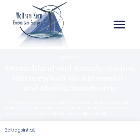
Allgemein
Deutschland und Kanada stärken
Partnerschaft für Automobil-
und Mobilitätsindustrie
A VPN is an essential component of IT security, whether you’re just
starting a business or are already up and running. Most business
interactions and transactions happen online and VPN
Beitragsinhalt