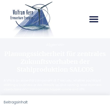
Allgemein
Planungssicherheit für zentrales
Zukunftsvorhaben der
Stahlproduktion SALCOS
A VPN is an essential component of IT security, whether you’re just
starting a business or are already up and running. Most business
interactions and transactions happen online and VPN
Beitragsinhalt