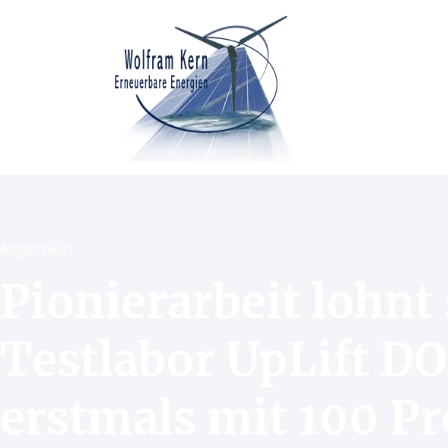
Allgemein
Pionierarbeit lohnt
Testlabor UpLift DO
erstmals mit 100 P