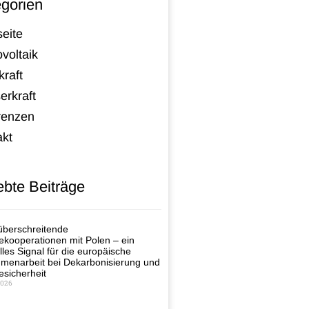
gorien
seite
voltaik
raft
erkraft
renzen
akt
ebte Beiträge
berschreitende
ekooperationen mit Polen – ein
lles Signal für die europäische
enarbeit bei Dekarbonisierung und
esicherheit
2026