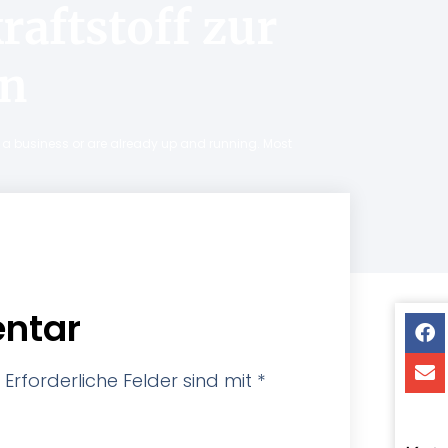
aftstoff zur
in
ng a business or are already up and running. Most
ntar
Erforderliche Felder sind mit
*