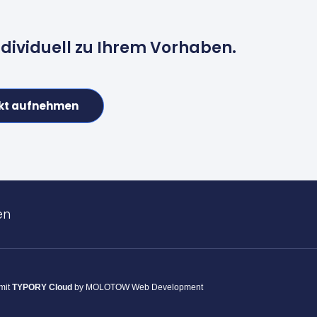
ndividuell zu Ihrem Vorhaben.
kt aufnehmen
en
 mit
TYPORY Cloud
by MOLOTOW Web Development