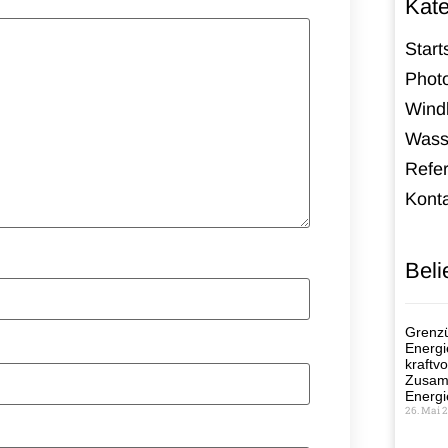
Kate
Start
Photo
Windk
Wass
Refe
Kont
Beli
Grenzü
Energi
kraftvo
Zusamm
Energi
26. Mai 