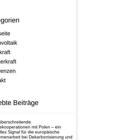
gorien
seite
voltaik
raft
erkraft
renzen
akt
ebte Beiträge
berschreitende
ekooperationen mit Polen – ein
lles Signal für die europäische
enarbeit bei Dekarbonisierung und