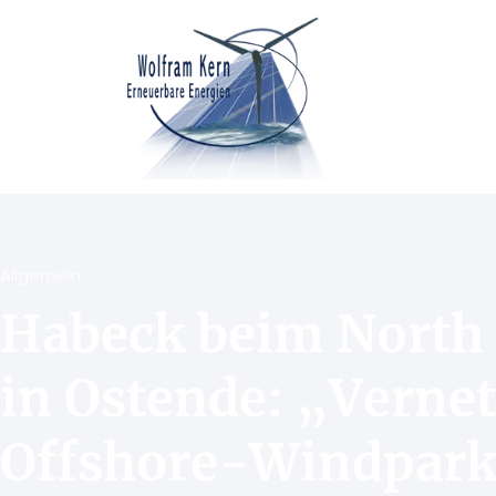
Allgemein
Habeck beim North
in Ostende: „Verne
Offshore-Windparks