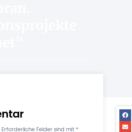
oran.
onsprojekte
net“
ng a business or are already up and running. Most
ntar
Erforderliche Felder sind mit
*