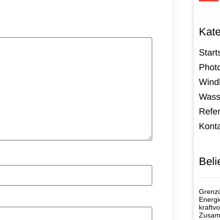
Kate
Start
Photo
Windk
Wass
Refe
Kont
Beli
Grenzü
Energi
kraftvo
Zusamm