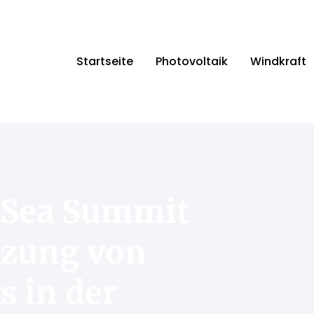
Startseite
Photovoltaik
Windkraft
 Sea Summit
tzung von
 in der