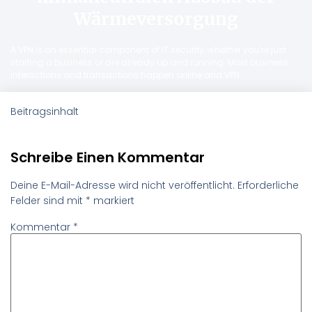
Wärmeversorgung
A VPN is an essential component of IT security, whether you’re just
starting a business or are already up and running. Most business
interactions and transactions happen online and VPN
Beitragsinhalt
Schreibe Einen Kommentar
Deine E-Mail-Adresse wird nicht veröffentlicht.
Erforderliche
Felder sind mit
*
markiert
Kommentar
*