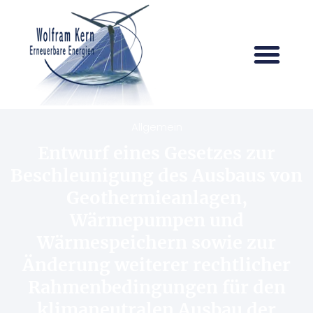
Allgemein
Entwurf eines Gesetzes zur
Beschleunigung des Ausbaus von
Geothermieanlagen,
Wärmepumpen und
Wärmespeichern sowie zur
Änderung weiterer rechtlicher
Rahmenbedingungen für den
klimaneutralen Ausbau der