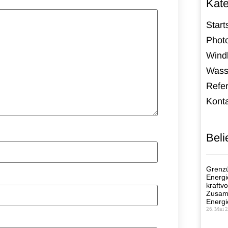
Kate
Start
Photo
Windk
Wass
Refe
Kont
Beli
Grenzü
Energi
kraftvo
Zusamm
Energi
26. Mai 