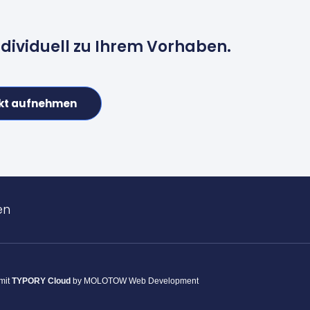
ndividuell zu Ihrem Vorhaben.
kt aufnehmen
en
 mit
TYPORY Cloud
by MOLOTOW Web Development