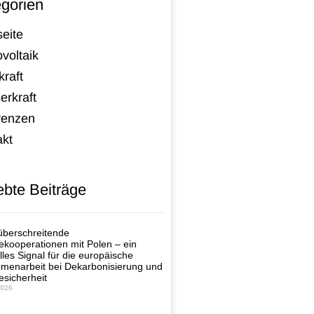
gorien
seite
voltaik
raft
erkraft
renzen
akt
ebte Beiträge
berschreitende
ekooperationen mit Polen – ein
lles Signal für die europäische
enarbeit bei Dekarbonisierung und
esicherheit
2026