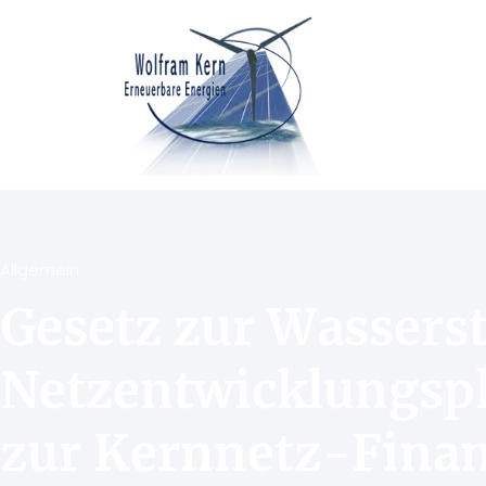
Allgemein
Gesetz zur Wassers
Netzentwicklungsp
zur Kernnetz-Fina