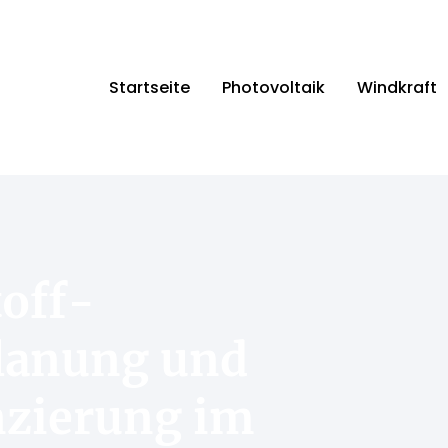
Startseite
Photovoltaik
Windkraft
toff-
lanung und
nzierung im