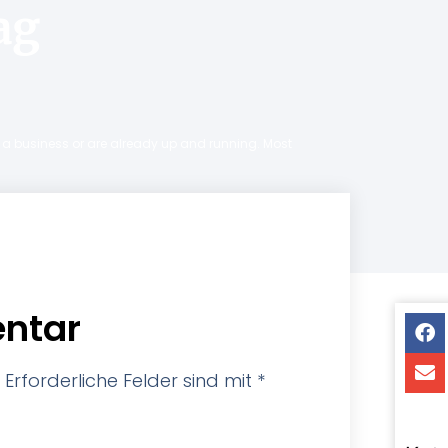
ag
ng a business or are already up and running. Most
ntar
Erforderliche Felder sind mit
*