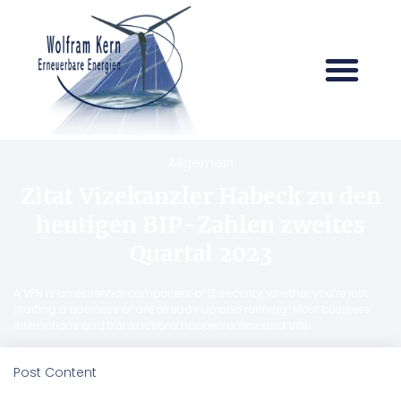
Allgemein
Zitat Vizekanzler Habeck zu den
heutigen BIP-Zahlen zweites
Quartal 2023
A VPN is an essential component of IT security, whether you’re just
starting a business or are already up and running. Most business
interactions and transactions happen online and VPN
Post Content