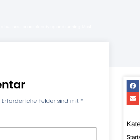
ng a business or are already up and running. Most
ntar
Erforderliche Felder sind mit
*
Kate
Start