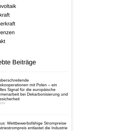
voltaik
raft
erkraft
renzen
akt
ebte Beiträge
berschreitende
ekooperationen mit Polen – ein
lles Signal für die europäische
enarbeit bei Dekarbonisierung und
esicherheit
2026
us: Wettbewerbsfähige Strompreise
triestrompreis entlastet die Industrie