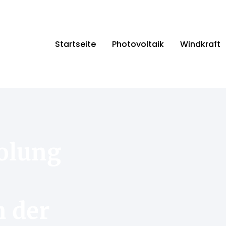
Startseite
Photovoltaik
Windkraft
holung
n der