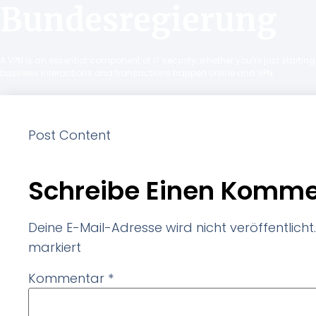
Bundesregierung
A VPN is an essential component of IT security, whether you’re just starti
business interactions and transactions happen online and VPN
Post Content
Schreibe Einen Komme
Deine E-Mail-Adresse wird nicht veröffentlicht.
markiert
Kommentar
*