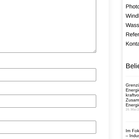
Photo
Windk
Wass
Refe
Kont
Beli
Grenzü
Energi
kraftvo
Zusamm
Energi
26. Mai 
Im Fok
– Indus