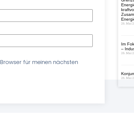
Grenzü
Energi
kraftvo
Zusamm
Energi
26. Mai 
Im Fok
– Indus
26. Mai 
 Browser für meinen nächsten
Konjun
26. Mai 