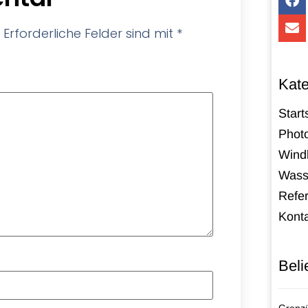
Erforderliche Felder sind mit
*
Kate
Start
Photo
Windk
Wass
Refe
Kont
Beli