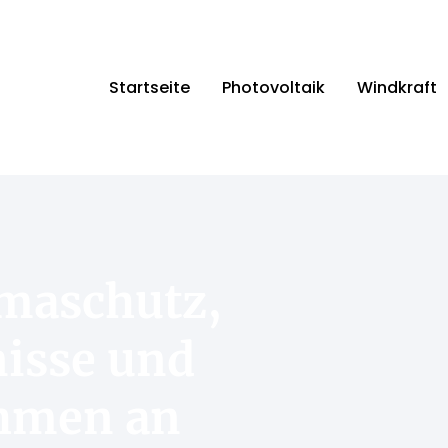
Startseite
Photovoltaik
Windkraft
imaschutz,
nisse und
hmen an