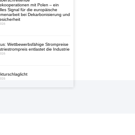
berschreitende
ekooperationen mit Polen – ein
lles Signal für die europäische
enarbeit bei Dekarbonisierung und
esicherheit
2026
us: Wettbewerbsfähige Strompreise
triestrompreis entlastet die Industrie
2026
kturschlaglicht
2026