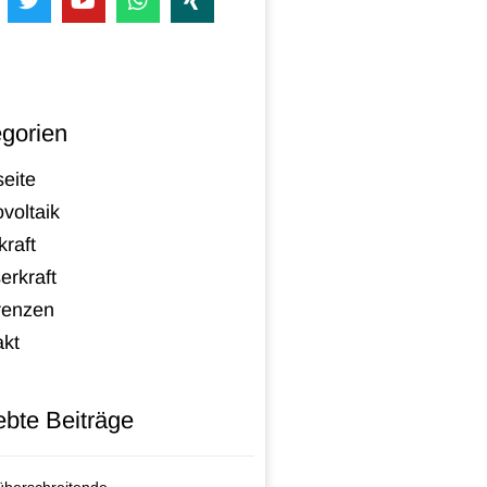
gorien
seite
voltaik
raft
erkraft
renzen
akt
ebte Beiträge