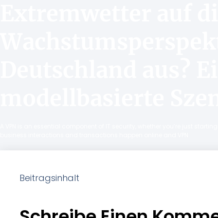
Extremwetter auf d
Wachstumsperspekt
Deutschland aus? E
modellbasierte Sze
A VPN is an essential component of IT security, whether you’re just starti
business interactions and transactions happen online and VPN
Beitragsinhalt
Schreibe Einen Komme