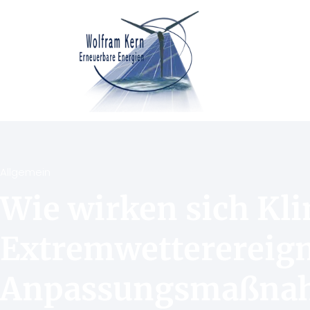
Allgemein
Wie wirken sich Kl
Extremwetter­ereig
Anpassungsmaßna