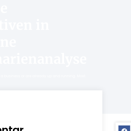
ie
iven in
ine
narienanalyse
ng a business or are already up and running. Most
ntar