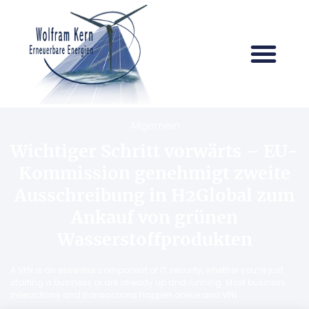
Allgemein
Wichtiger Schritt vorwärts – EU-
Kommission genehmigt zweite
Ausschreibung in H2Global zum
Ankauf von grünen
Wasserstoffprodukten
A VPN is an essential component of IT security, whether you’re just
starting a business or are already up and running. Most business
interactions and transactions happen online and VPN