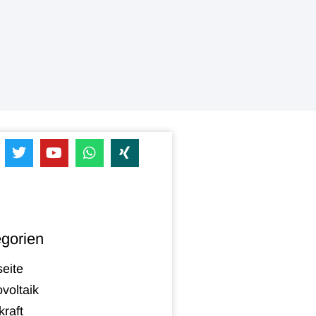
gorien
seite
voltaik
raft