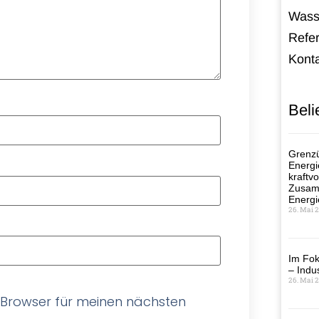
Wass
Refe
Kont
Beli
Grenzü
Energi
kraftvo
Zusamm
Energi
26. Mai 
Im Fok
– Indus
26. Mai 
 Browser für meinen nächsten