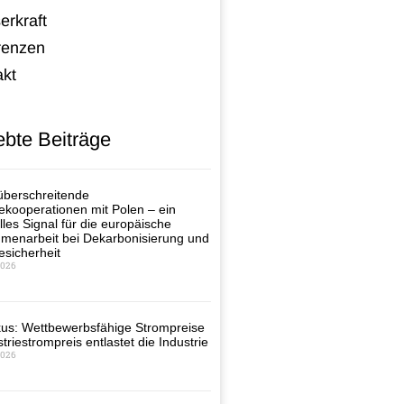
erkraft
renzen
akt
ebte Beiträge
berschreitende
ekooperationen mit Polen – ein
lles Signal für die europäische
enarbeit bei Dekarbonisierung und
esicherheit
2026
us: Wettbewerbsfähige Strompreise
triestrompreis entlastet die Industrie
2026