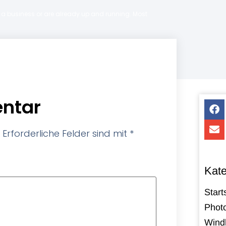
ng a business or are already up and running. Most
ntar
Erforderliche Felder sind mit
*
Kate
Start
Photo
Windk