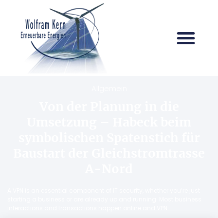
Allgemein
Von der Planung in die
Umsetzung – Habeck beim
symbolischen Spatenstich für
Baustart der Gleichstromtrasse
A-Nord
A VPN is an essential component of IT security, whether you’re just
starting a business or are already up and running. Most business
interactions and transactions happen online and VPN