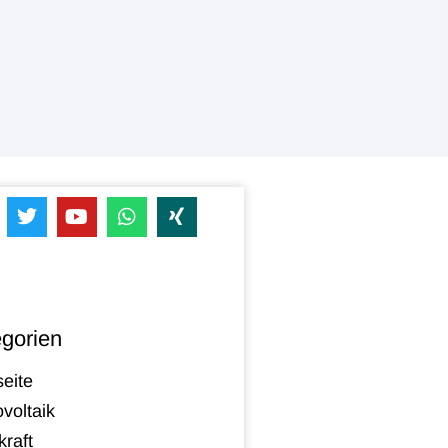
gorien
seite
voltaik
raft