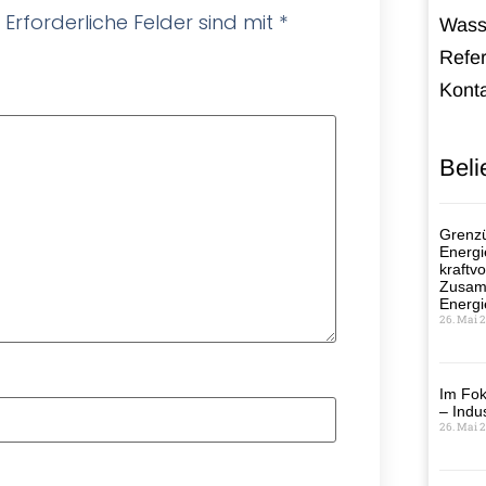
Erforderliche Felder sind mit
*
Wass
Refe
Kont
Beli
Grenzü
Energi
kraftvo
Zusamm
Energi
26. Mai 
Im Fok
– Indus
26. Mai 