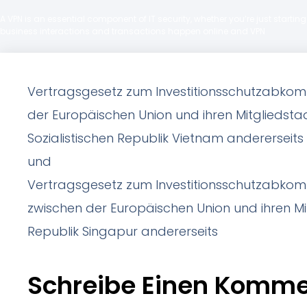
A VPN is an essential component of IT security, whether you’re just starti
business interactions and transactions happen online and VPN
Vertragsgesetz zum Investitionsschutzabkom
der Europäischen Union und ihren Mitgliedstaa
Sozialistischen Republik Vietnam andererseits
und
Vertragsgesetz zum Investitionsschutzabkom
zwischen der Europäischen Union und ihren Mi
Republik Singapur andererseits
Schreibe Einen Komme