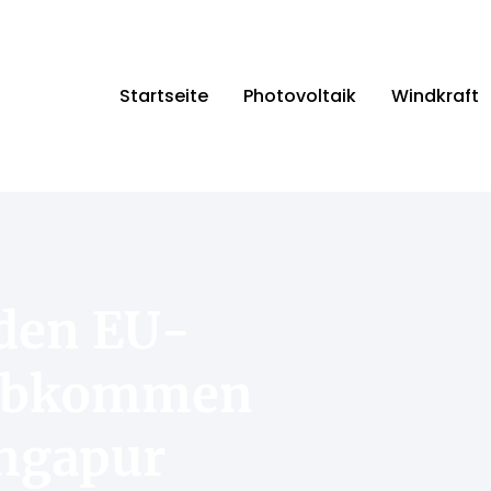
Startseite
Photovoltaik
Windkraft
 den EU-
zabkommen
ingapur