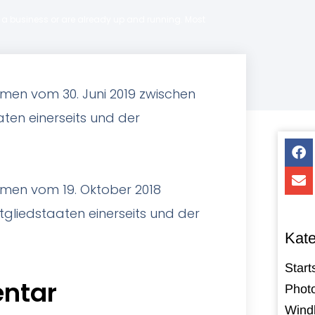
ng a business or are already up and running. Most
men vom 30. Juni 2019 zwischen
ten einerseits und der
men vom 19. Oktober 2018
tgliedstaaten einerseits und der
Kate
Start
ntar
Photo
Windk