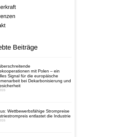
erkraft
renzen
akt
ebte Beiträge
berschreitende
ekooperationen mit Polen – ein
lles Signal für die europäische
enarbeit bei Dekarbonisierung und
esicherheit
2026
us: Wettbewerbsfähige Strompreise
triestrompreis entlastet die Industrie
2026