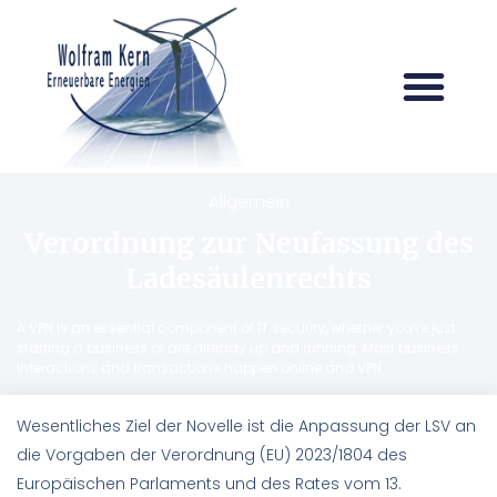
Allgemein
Verordnung zur Neufassung des
Ladesäulenrechts
A VPN is an essential component of IT security, whether you’re just
starting a business or are already up and running. Most business
interactions and transactions happen online and VPN
Wesentliches Ziel der Novelle ist die Anpassung der LSV an
die Vorgaben der Verordnung (EU) 2023/1804 des
Europäischen Parlaments und des Rates vom 13.