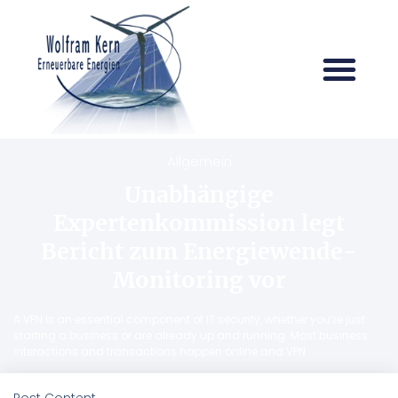
Allgemein
Unabhängige
Expertenkommission legt
Bericht zum Energiewende-
Monitoring vor
A VPN is an essential component of IT security, whether you’re just
starting a business or are already up and running. Most business
interactions and transactions happen online and VPN
Post Content