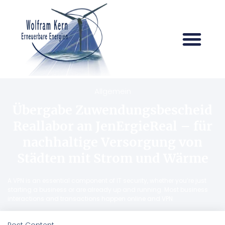
Allgemein
Übergabe Zuwendungsbescheid
Reallabor an JenErgieReal – für
nachhaltige Versorgung von
Städten mit Strom und Wärme
A VPN is an essential component of IT security, whether you’re just
starting a business or are already up and running. Most business
interactions and transactions happen online and VPN
Post Content