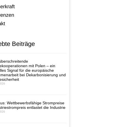
erkraft
renzen
akt
ebte Beiträge
berschreitende
ekooperationen mit Polen – ein
lles Signal für die europäische
enarbeit bei Dekarbonisierung und
esicherheit
2026
us: Wettbewerbsfähige Strompreise
triestrompreis entlastet die Industrie
2026