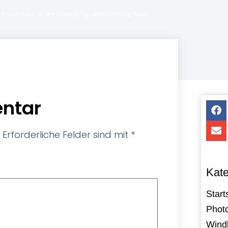
ng a business or are already up and running. Most
ntar
Erforderliche Felder sind mit
*
Kate
Start
Photo
Windk