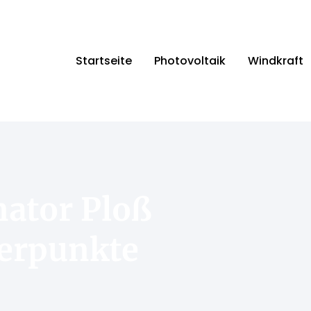
Startseite
Photovoltaik
Windkraft
ator Ploß
werpunkte