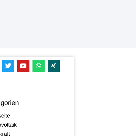
gorien
seite
voltaik
raft