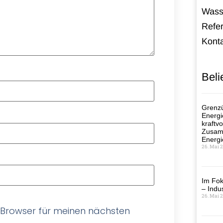
Wass
Refe
Kont
Beli
Grenzü
Energi
kraftvo
Zusamm
Energi
26. Mai 
Im Fok
– Indus
26. Mai 
 Browser für meinen nächsten