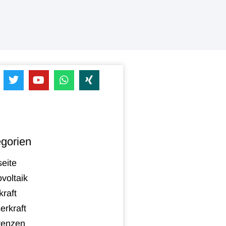
gorien
seite
voltaik
raft
erkraft
renzen