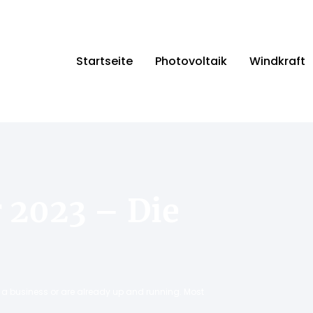
Startseite
Photovoltaik
Windkraft
 2023 – Die
ng a business or are already up and running. Most