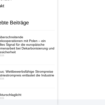
akt
ebte Beiträge
berschreitende
ekooperationen mit Polen – ein
lles Signal für die europäische
enarbeit bei Dekarbonisierung und
esicherheit
2026
us: Wettbewerbsfähige Strompreise
triestrompreis entlastet die Industrie
2026
kturschlaglicht
2026