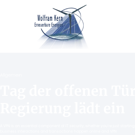
Allgemein
Tag der offenen Tür
Regierung lädt ein
A VPN is an essential component of IT security, whether you’re just starti
business interactions and transactions happen online and VPN