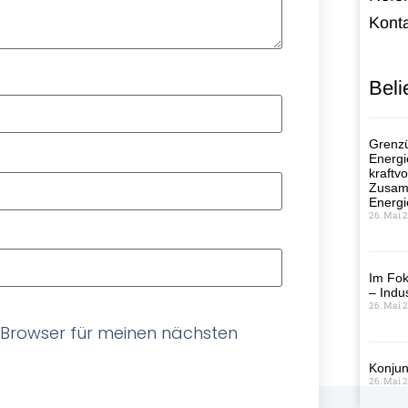
Kont
Beli
Grenzü
Energi
kraftvo
Zusamm
Energi
26. Mai 
Im Fok
– Indus
26. Mai 
 Browser für meinen nächsten
Konjun
26. Mai 